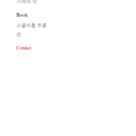
기억의 맛
Book
스물아홉 주름
손
Contact